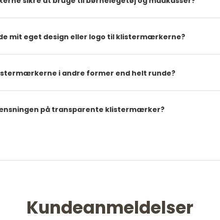
kerne sikre at bruge til børnelegetøj og madkasser?
e mit eget design eller logo til klistermærkerne?
istermærkerne i andre former end helt runde?
ænsningen på transparente klistermærker?
Kundeanmeldelser