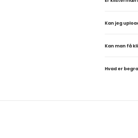
Er klistermær
Kan jeg upload
Kan man få kl
Hvad er begr