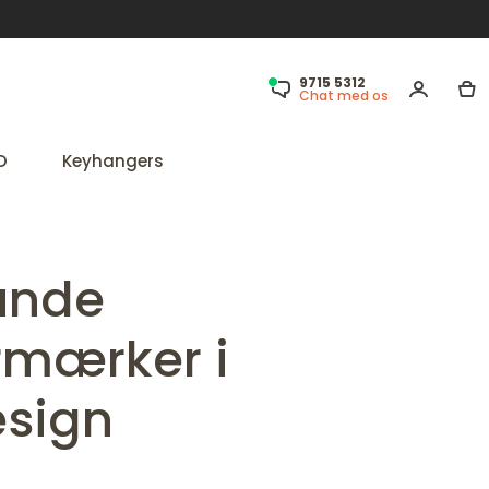
9715 5312
Chat med os
D
Keyhangers
unde
ermærker i
esign