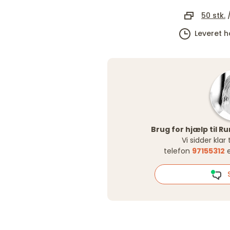
50 stk.
Leveret h
Brug for hjælp til 
Vi sidder klar
telefon
97155312
e
S