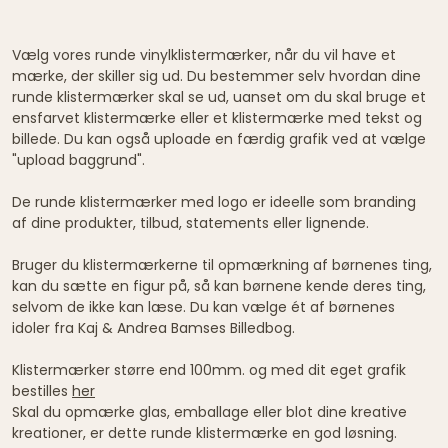
Vælg vores runde vinylklistermærker, når du vil have et
mærke, der skiller sig ud. Du bestemmer selv hvordan dine
runde klistermærker skal se ud, uanset om du skal bruge et
ensfarvet klistermærke eller et klistermærke med tekst og
billede. Du kan også uploade en færdig grafik ved at vælge
"upload baggrund".
De runde klistermærker med logo er ideelle som branding
af dine produkter, tilbud, statements eller lignende.
Bruger du klistermærkerne til opmærkning af børnenes ting,
kan du sætte en figur på, så kan børnene kende deres ting,
selvom de ikke kan læse. Du kan vælge ét af børnenes
idoler fra Kaj & Andrea Bamses Billedbog.
Klistermærker større end 100mm. og med dit eget grafik
bestilles
her
Skal du opmærke glas, emballage eller blot dine kreative
kreationer, er dette runde klistermærke en god løsning.