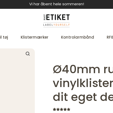
Vi har åbent hele sommeren!
l tøj
Klistermærker
Kontrolarmbånd
RFI
Ø40mm r
vinylklist
dit eget d