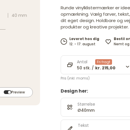
Runde vinylklistermærker er ideel
opmærkning. Vælg farver, tekst,
40 mm
dit eget design. Holdbare og ve
produkter og kreative projekter.
Bestil o
Leveret hos dig
Nemt og 
12. - 17. august
Antal
Fri fragt
50 stk. /
kr. 215,00
Pris (inkl. moms)
Design her:
Preview
Størrelse
Ø40mm
Tekst