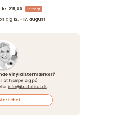
/
kr. 215,00
Fri fragt
os dig
12. - 17. august
Runde vinylklistermærker?
 til at hjælpe dig på
ller
info@ikastetiket.dk
.
tart chat