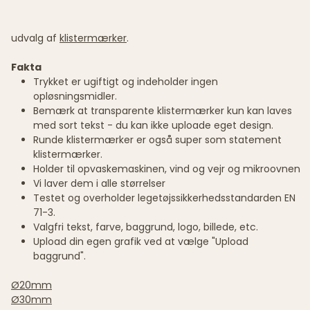
udvalg af
klistermærker
.
Fakta
Trykket er ugiftigt og indeholder ingen
opløsningsmidler.
Bemærk at transparente klistermærker kun kan laves
med sort tekst - du kan ikke uploade eget design.
Runde klistermærker er også super som statement
klistermærker.
Holder til opvaskemaskinen, vind og vejr og mikroovnen
Vi laver dem i alle størrelser
Testet og overholder legetøjssikkerhedsstandarden EN
71-3.
Valgfri tekst, farve, baggrund, logo, billede, etc.
Upload din egen grafik ved at vælge "Upload
baggrund".
Ø20mm
Ø30mm