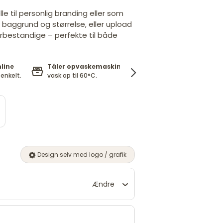
le til personlig branding eller som
 baggrund og størrelse, eller upload
jrbestandige – perfekte til både
nline
Tåler opvaskemaskine
Fri for BPA
og skadelig
enkelt.
vask op til 60°C.
kemi*. EN 71-3 godkendt
Design selv med logo / grafik
Ændre