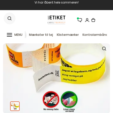
Vi har åbent hele sommeren!
MENU
Mærkater til tøj
Klistermærker
Kontrolarmbånd