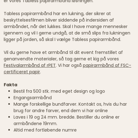
er vores Tabless papirarmbånd løsningen.
Tabless papirarmbånd har en lukning, der sikrer at
beskyttelsesfilmen bliver siddende på indersiden af
armbåndet, når det lukkes. Skal I have mange mennesker
igennem og vil I gerne undgå, at de små slips fra lukningen
ligger på jorden, så skal I vælge Tabless papirarmbånd.
Vil du gerne have et armbånd til dit event fremstillet af
genanvendte materialer, så tag gerne et kig på vores
Festivalarmbånd af rPET
. Vi har også
papirarmbånd af FSC-
certificeret papir
.
Fakta
Bestil fra 500 stk. med eget design og logo
Engangsarmbånd
Mange forskellige bundfarver. Kontakt os, hvis du har
brug for andre farver, end dem vi har online
Laves i 19 og 24 mm. bredde. Bestiller du online er
armbåndene 19mm.
Altid med fortløbende numre