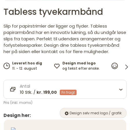
Tabless tyvekarmbånd
Slip for papirstrimler der ligger og flyder. Tabless
papirarmbånd har en innovativ lukning, så du undgår løse
slips fra tapen. Perfekt til udendørs arrangementer og
forlystelsesparker. Design dine tabless tyvekarmbånd
her på siden eller kontakt os for flere muligheder.
Design med logo
Leveret hos dig
100%
og tekst efter ønske.
11. - 12. august
tilfr
Antal
10 Stk. /
kr. 199,00
Fri fragt
Pris (inkl. moms)
Design selv med logo / grafik
Design her: