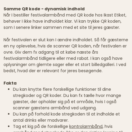
Samme QR kode - dynamisk indhold
Når I bestiller festivalarmbånd med QR kode hos Ikast Etiket,
behøver I ikke have indholdet klar. Vi kan trykke QR koden,
som I senere linker sammen med et site til jeres gæster.
Når festivalen er slut kan I ændre indholdet. Så får gæsterne
en ny oplevelse, hvis de scanner QR koden, når festivalen er
ovre. Giv dem fx adgang til at købe næste års
festivalarmbånd tidligere eller med rabat. I kan også have
oplysninger om glemte sager eller et stort billedgalleri. I ved
bedst, hvad der er relevant for jeres besøgende.
Fakta
Du kan knytte flere forskellige funktioner til dine
stregkoder og QR koder. Du kan fx tælle hvor mange
gæster, der opholder sig på et område, hvis I også
scanner gæstens armbånd ved udgang.
Du kan på forhold kode stregkoden til at indholde et
antal drinks eller madvarer.
Tag et kig på de forskellige
kontrolarmbånd
, hvis