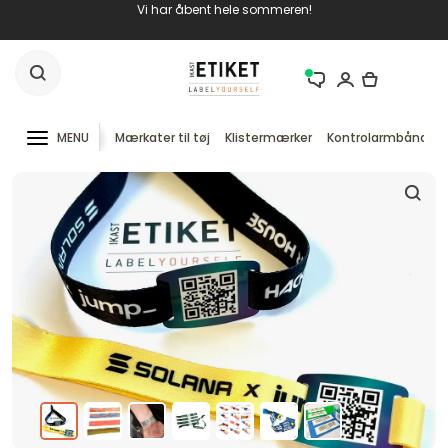
Vi har åbent hele sommeren!
MENU
Mærkater til tøj
Klistermærker
Kontrolarmbånd