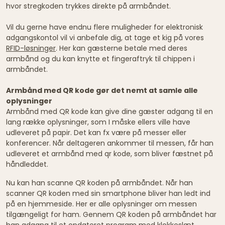
hvor stregkoden trykkes direkte på armbåndet.
Vil du gerne have endnu flere muligheder for elektronisk
adgangskontol vil vi anbefale dig, at tage et kig på vores
RFID-løsninger
. Her kan gæsterne betale med deres
armbånd og du kan knytte et fingeraftryk til chippen i
armbåndet.
Armbånd med QR kode gør det nemt at samle alle
oplysninger
Armbånd med QR kode kan give dine gæster adgang til en
lang række oplysninger, som I måske ellers ville have
udleveret på papir. Det kan fx være på messer eller
konferencer. Når deltageren ankommer til messen, får han
udleveret et armbånd med qr kode, som bliver fæstnet på
håndleddet.
Nu kan han scanne QR koden på armbåndet. Når han
scanner QR koden med sin smartphone bliver han ledt ind
på en hjemmeside. Her er alle oplysninger om messen
tilgængeligt for ham. Gennem QR koden på armbåndet har
han adgang til et opdateret program med klokkeslæt,