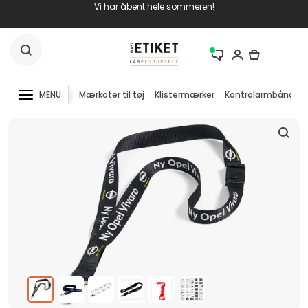
Vi har åbent hele sommeren!
MENU
Mærkater til tøj
Klistermærker
Kontrolarmbånd