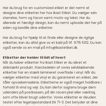
Har du brug for en customized etiket er det nemt at
designe dine etiketter her hos Ikast Etiket. Du vælger selv
størrelse, form og facon samt motiv og tekst. Har du
allerede et færdigt design, kan du nemt uploade det her på
siden og bestille dine etiketter.
Har du brug for hjælp til at finde eller designe de rigtige
etiketter, kan du altid give os et kald på tlf. 9715 5312. Du kan
også sende os en mail på info@ikastetiket.dk.
Etiketter der holder til lidt af hvert
Når du køber etiketter fra Ikast Etiket er du sikret et
slidstærkt produkt. Størstedelen af vores selvklæbende
etiketter har en stærk lamineret overflade i vinyl. Når du
vælger etiketter med vinyl er du garanteret en etiket, der
tåler opvaskemaskine. Etiketterne er også meget holdbare i
forhold til vind og vejr. Du kan derfor sagtens bruge dem
udendørs på postkassen, på din racercykel eller værktøj,
som ofte bliver brugt udenfor. Vores etiketter er deuden
testet efter legetøjsstandard EN 71-3. Det betyder at dine