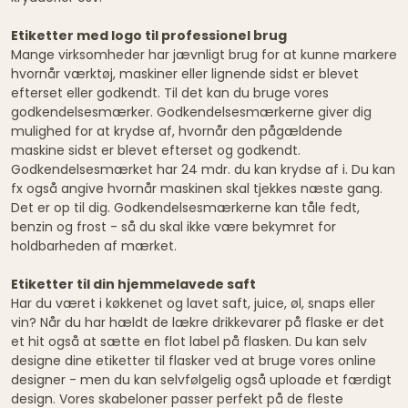
Etiketter med logo til professionel brug
Mange virksomheder har jævnligt brug for at kunne markere
hvornår værktøj, maskiner eller lignende sidst er blevet
efterset eller godkendt. Til det kan du bruge vores
godkendelsesmærker. Godkendelsesmærkerne giver dig
mulighed for at krydse af, hvornår den pågældende
maskine sidst er blevet efterset og godkendt.
Godkendelsesmærket har 24 mdr. du kan krydse af i. Du kan
fx også angive hvornår maskinen skal tjekkes næste gang.
Det er op til dig. Godkendelsesmærkerne kan tåle fedt,
benzin og frost - så du skal ikke være bekymret for
holdbarheden af mærket.
Etiketter til din hjemmelavede saft
Har du været i køkkenet og lavet saft, juice, øl, snaps eller
vin? Når du har hældt de lækre drikkevarer på flaske er det
et hit også at sætte en flot label på flasken. Du kan selv
designe dine etiketter til flasker ved at bruge vores online
designer - men du kan selvfølgelig også uploade et færdigt
design. Vores skabeloner passer perfekt på de fleste