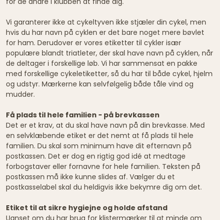
for de andre i klubben at finde dig.
Vi garanterer ikke at cykeltyven ikke stjæler din cykel, men
hvis du har navn på cyklen er det bare noget mere bøvlet
for ham. Derudover er vores etiketter til cykler især
populære blandt triatleter, der skal have navn på cyklen, når
de deltager i forskellige løb. Vi har sammensat en pakke
med forskellige cykeletiketter, så du har til både cykel, hjelm
og udstyr. Mærkerne kan selvfølgelig både tåle vind og
mudder.
Få plads til hele familien - på brevkassen
Det er et krav, at du skal have navn på din brevkasse. Med
en selvklæbende etiket er det nemt at få plads til hele
familien. Du skal som minimum have dit efternavn på
postkassen. Det er dog en rigtig god idé at medtage
forbogstaver eller fornavne for hele familien. Teksten på
postkassen må ikke kunne slides af. Vælger du et
postkasselabel skal du heldigvis ikke bekymre dig om det.
Etiket til at sikre hygiejne og holde afstand
Uanset om du har brug for klistermærker til at minde om