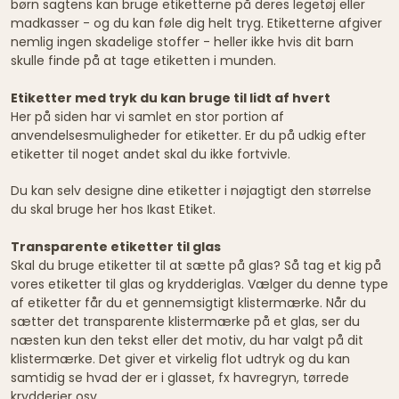
børn sagtens kan bruge etiketterne på deres legetøj eller
madkasser - og du kan føle dig helt tryg. Etiketterne afgiver
nemlig ingen skadelige stoffer - heller ikke hvis dit barn
skulle finde på at tage etiketten i munden.
Etiketter med tryk du kan bruge til lidt af hvert
Her på siden har vi samlet en stor portion af
anvendelsesmuligheder for etiketter. Er du på udkig efter
etiketter til noget andet skal du ikke fortvivle.
Du kan selv designe dine etiketter i nøjagtigt den størrelse
du skal bruge her hos Ikast Etiket.
Transparente etiketter til glas
Skal du bruge etiketter til at sætte på glas? Så tag et kig på
vores etiketter til glas og krydderiglas. Vælger du denne type
af etiketter får du et gennemsigtigt klistermærke. Når du
sætter det transparente klistermærke på et glas, ser du
næsten kun den tekst eller det motiv, du har valgt på dit
klistermærke. Det giver et virkelig flot udtryk og du kan
samtidig se hvad der er i glasset, fx havregryn, tørrede
krydderier osv.