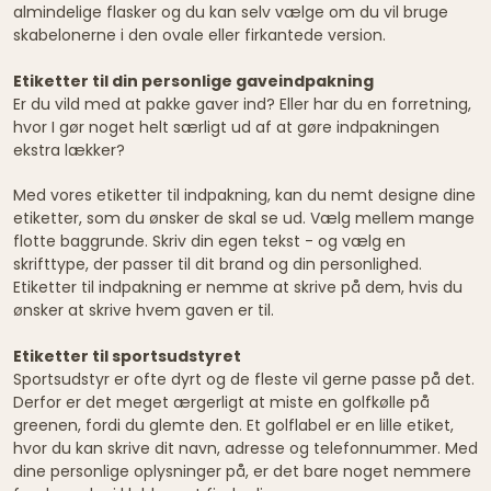
almindelige flasker og du kan selv vælge om du vil bruge
skabelonerne i den ovale eller firkantede version.
Etiketter til din personlige gaveindpakning
Er du vild med at pakke gaver ind? Eller har du en forretning,
hvor I gør noget helt særligt ud af at gøre indpakningen
ekstra lækker?
Med vores etiketter til indpakning, kan du nemt designe dine
etiketter, som du ønsker de skal se ud. Vælg mellem mange
flotte baggrunde. Skriv din egen tekst - og vælg en
skrifttype, der passer til dit brand og din personlighed.
Etiketter til indpakning er nemme at skrive på dem, hvis du
ønsker at skrive hvem gaven er til.
Etiketter til sportsudstyret
Sportsudstyr er ofte dyrt og de fleste vil gerne passe på det.
Derfor er det meget ærgerligt at miste en golfkølle på
greenen, fordi du glemte den. Et golflabel er en lille etiket,
hvor du kan skrive dit navn, adresse og telefonnummer. Med
dine personlige oplysninger på, er det bare noget nemmere