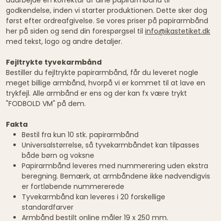
godkendelse, inden vi starter produktionen. Dette sker dog
først efter ordreafgivelse. Se vores priser på papirarmbånd
her på siden og send din forespørgsel til
info@ikastetiket.dk
med tekst, logo og andre detaljer.
Fejltrykte tyvekarmbånd
Bestiller du fejltrykte papirarmbånd, får du leveret nogle
meget billige armbånd, hvorpå vi er kommet til at lave en
trykfejl. Alle armbånd er ens og der kan fx være trykt
"FODBOLD VM" på dem.
Fakta
Bestil fra kun 10 stk. papirarmbånd
Universalstørrelse, så tyvekarmbåndet kan tilpasses
både børn og voksne
Papirarmbånd leveres med nummerering uden ekstra
beregning. Bemærk, at armbåndene ikke nødvendigvis
er fortløbende nummererede
Tyvekarmbånd kan leveres i 20 forskellige
standardfarver
Armbånd bestilt online måler 19 x 250 mm.