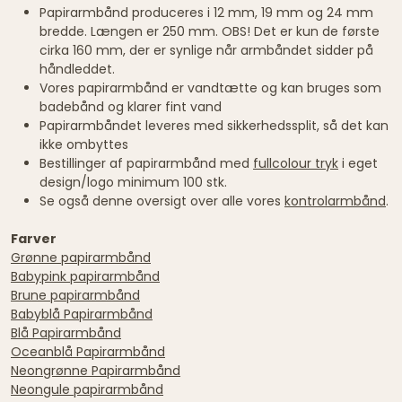
Papirarmbånd produceres i 12 mm, 19 mm og 24 mm
bredde. Længen er 250 mm. OBS! Det er kun de første
cirka 160 mm, der er synlige når armbåndet sidder på
håndleddet.
Vores papirarmbånd er vandtætte og kan bruges som
badebånd og klarer fint vand
Papirarmbåndet leveres med sikkerhedssplit, så det kan
ikke ombyttes
Bestillinger af papirarmbånd med
fullcolour tryk
i eget
design/logo minimum 100 stk.
Se også denne oversigt over alle vores
kontrolarmbånd
.
Farver
Grønne papirarmbånd
Babypink papirarmbånd
Brune papirarmbånd
Babyblå Papirarmbånd
Blå Papirarmbånd
Oceanblå Papirarmbånd
Neongrønne Papirarmbånd
Neongule papirarmbånd