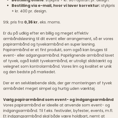
Bestilling via e-mail, hvor vi laver korrektur:
stykpris
+ kr. 400 pr. design.
Stk. pris fra
0,36 kr.
eks. moms.
Er du på udkig efter en billig og meget effektiv
armbåndsløsning til dit event eller arrangement, så er vores
papirarmbånd og tyvekarmbånd en super løsning.
Papirarmbånd er et fint produkt, som også kan bruges til
event- eller adgangsarmbånd. Papirlignende armbånd lavet
af tyvek, også kaldt tyvekarmbånd, er utroligt slidstærkt og
velegnet som kontrolarmbånd. Vores lim og kvalitet er unik
og den bedste på markedet.
Der er en selvklæbende slids, der gør monteringen af tyvek
armbåndet meget simpel og hurtig uden værktøj.
Vælg papirarmbånd som event- og indgangsarmbånd
Vores papirarmbånd er ideelle at anvende som event- og
indgangsarmbånd. Til f.eks. festivaler, byfester, events, m.fl.
Et indgangsarmbånd skal både være holdbart, nemt at