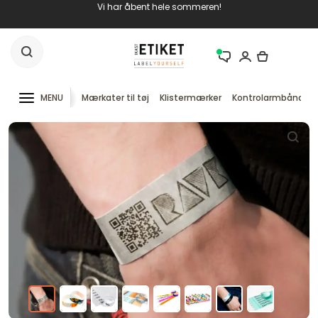
Vi har åbent hele sommeren!
MENU
Mærkater til tøj
Klistermærker
Kontrolarmbånd