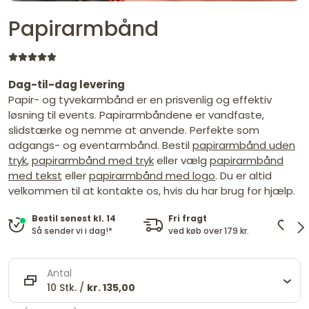
Papirarmbånd
Dag-til-dag levering
Papir- og tyvekarmbånd er en prisvenlig og effektiv
løsning til events. Papirarmbåndene er vandfaste,
slidstærke og nemme at anvende. Perfekte som
adgangs- og eventarmbånd. Bestil
papirarmbånd uden
tryk
,
papirarmbånd med tryk
eller vælg
papirarmbånd
med tekst
eller
papirarmbånd med logo
. Du er altid
velkommen til at kontakte os, hvis du har brug for hjælp.
Fri fragt
De
Bestil senest kl. 14
ved køb over 179 kr.
og
Så sender vi i dag!*
Antal
10 Stk. /
kr. 135,00