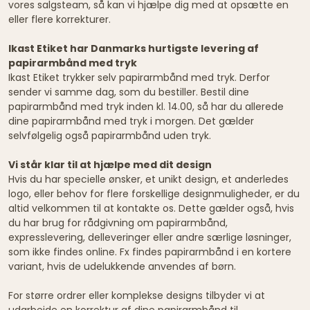
vores salgsteam, så kan vi hjælpe dig med at opsætte en
eller flere korrekturer.
Ikast Etiket har Danmarks hurtigste levering af
papirarmbånd med tryk
Ikast Etiket trykker selv papirarmbånd med tryk. Derfor
sender vi samme dag, som du bestiller. Bestil dine
papirarmbånd med tryk inden kl. 14.00, så har du allerede
dine papirarmbånd med tryk i morgen. Det gælder
selvfølgelig også papirarmbånd uden tryk.
Vi står klar til at hjælpe med dit design
Hvis du har specielle ønsker, et unikt design, et anderledes
logo, eller behov for flere forskellige designmuligheder, er du
altid velkommen til at kontakte os. Dette gælder også, hvis
du har brug for rådgivning om papirarmbånd,
expresslevering, delleveringer eller andre særlige løsninger,
som ikke findes online. Fx findes papirarmbånd i en kortere
variant, hvis de udelukkende anvendes af børn.
For større ordrer eller komplekse designs tilbyder vi at
udarbejde en korrektur af dine papirarmbånd til