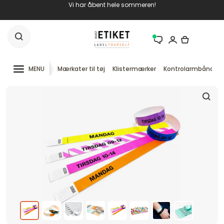
Vi har åbent hele sommeren!
MENU
Mærkater til tøj
Klistermærker
Kontrolarmbånd