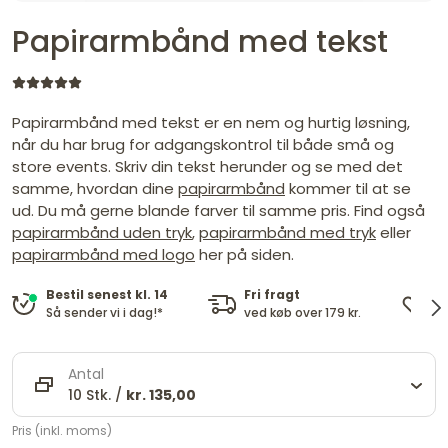
Papirarmbånd med tekst
Papirarmbånd med tekst er en nem og hurtig løsning,
når du har brug for adgangskontrol til både små og
store events. Skriv din tekst herunder og se med det
samme, hvordan dine
papirarmbånd
kommer til at se
ud. Du må gerne blande farver til samme pris. Find også
papirarmbånd uden tryk
,
papirarmbånd med tryk
eller
papirarmbånd med logo
her på siden.
Fri fragt
De
Bestil senest kl. 14
ved køb over 179 kr.
og
Så sender vi i dag!*
Antal
10 Stk. /
kr. 135,00
Pris (inkl. moms)