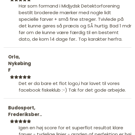
Har som formand i Midjydsk Detektorforening
bestilt broderede mærker med nogle lidt
specielle farver + små fine streger. Tvivlede på
det kunne gøres så præcis og SÅ hurtig. Bad 1 mdr
før om de kunne være færdig til en bestemt
dato, de kom 14 dage før.. Top karakter herfra.
Orla,
Nykøbing
F
Det er da bare et flot logo,i har lavet til vores
facebook fiskeklub :-) Tak for det gode arbejde.
Budosport,
Frederiksber..
Igen en høj score for et superflot resultat klare
farver - tydelige linier - graden af perfektion er høj