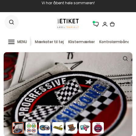
Vi har åbent hele sommeren!
MENU
Mærkater til tøj
Klistermærker
Kontrolarmbånd