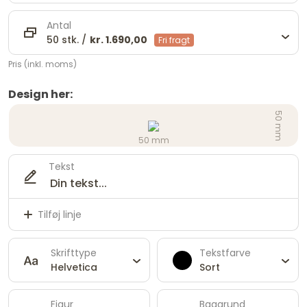
Antal
50 stk. /
kr. 1.690,00
Fri fragt
Pris (inkl. moms)
Design her:
50 mm
50 mm
Tekst
Tilføj linje
Skrifttype
Tekstfarve
Helvetica
Sort
Figur
Baggrund