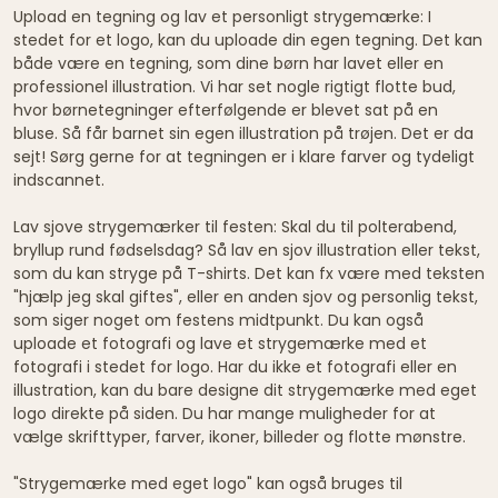
Upload en tegning og lav et personligt strygemærke: I
stedet for et logo, kan du uploade din egen tegning. Det kan
både være en tegning, som dine børn har lavet eller en
professionel illustration. Vi har set nogle rigtigt flotte bud,
hvor børnetegninger efterfølgende er blevet sat på en
bluse. Så får barnet sin egen illustration på trøjen. Det er da
sejt! Sørg gerne for at tegningen er i klare farver og tydeligt
indscannet.
Lav sjove strygemærker til festen: Skal du til polterabend,
bryllup rund fødselsdag? Så lav en sjov illustration eller tekst,
som du kan stryge på T-shirts. Det kan fx være med teksten
"hjælp jeg skal giftes", eller en anden sjov og personlig tekst,
som siger noget om festens midtpunkt. Du kan også
uploade et fotografi og lave et strygemærke med et
fotografi i stedet for logo. Har du ikke et fotografi eller en
illustration, kan du bare designe dit strygemærke med eget
logo direkte på siden. Du har mange muligheder for at
vælge skrifttyper, farver, ikoner, billeder og flotte mønstre.
"Strygemærke med eget logo" kan også bruges til