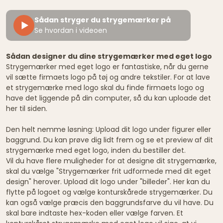
Sådan stryger du strygemærker på
Se hvordan i videoen
Sådan designer du dine strygemærker med eget logo
Strygemærker med eget logo er fantastiske, når du gerne
vil sætte firmaets logo på tøj og andre tekstiler. For at lave
et strygemærke med logo skal du finde firmaets logo og
have det liggende på din computer, så du kan uploade det
her til siden.
Den helt nemme løsning: Upload dit logo under figurer eller
baggrund. Du kan prøve dig lidt frem og se et preview af dit
strygemærke med eget logo, inden du bestiller det.
Vil du have flere muligheder for at designe dit strygemærke,
skal du vælge "Strygemærker frit udformede med dit eget
design" herover. Upload dit logo under "billeder". Her kan du
flytte på logoet og vælge konturskårede strygemærker. Du
kan også vælge præcis den baggrundsfarve du vil have. Du
skal bare indtaste hex-koden eller vælge farven. Et