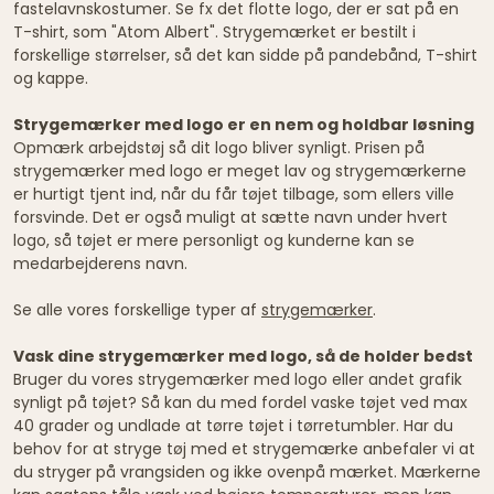
fastelavnskostumer. Se fx det flotte logo, der er sat på en
T-shirt, som "Atom Albert". Strygemærket er bestilt i
forskellige størrelser, så det kan sidde på pandebånd, T-shirt
og kappe.
Strygemærker med logo er en nem og holdbar løsning
Opmærk arbejdstøj så dit logo bliver synligt. Prisen på
strygemærker med logo er meget lav og strygemærkerne
er hurtigt tjent ind, når du får tøjet tilbage, som ellers ville
forsvinde. Det er også muligt at sætte navn under hvert
logo, så tøjet er mere personligt og kunderne kan se
medarbejderens navn.
Se alle vores forskellige typer af
strygemærker
.
Vask dine strygemærker med logo, så de holder bedst
Bruger du vores strygemærker med logo eller andet grafik
synligt på tøjet? Så kan du med fordel vaske tøjet ved max
40 grader og undlade at tørre tøjet i tørretumbler. Har du
behov for at stryge tøj med et strygemærke anbefaler vi at
du stryger på vrangsiden og ikke ovenpå mærket. Mærkerne