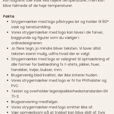
kan sagtens tåle vask ved højere temperaturer, men kan
blive falmede af de høje temperaturer.
Fakta
Strygemærker med logo påstryges let og holder til 60°
vask og tørretumbling.
Vores strygemærker med logo kan laves i de farver,
baggrunde og figurer som du vælger i
onlinedesigneren.
Jo flere tegn, jo mindre bliver teksten. Vi laver altid
teksten størst mulig, udfra hvad der er valgt.
Strygemærker med logo er velegnet til opmærkning af
alle former for beklædning fx t-shirts, jakker, huer,
handsker, trøjer, bukser, mm.
Brugervenlig blød kvalitet, der ikke irriterer huden.
Vores strygemærker med logo er fri for Phthalater og
PVC.
Testet og overholder legetøjssikkerhedsstandarden EN
71-3.
Brugsanvisning medfølger..
Vores strygemærker med logo smitter ikke af.
Vær opmærksom på at trykket kan blive slidt af, hvis