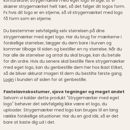
konturskåret strygemærke med eget logo vil sige, at vi
skærer strygemærket helt tæt, så det følger dit logos form.
Fx hvis dit logo er en stjerne, så vil strygemærket med logo
få form som en stjerne.
Du bestemmer selvfølgelig selv størrelsen på dine
strygemærker med eget logo. Har du brug for mærkerne i
forskellige størrelser, lægger du dem bare i kurven og
kommer tilbage til siden og bestiller en ny størrelse. Når du
har alle de størrelser og antal du skal bruge, kan du betale
for din ordre. Hvis du senere skal bestille flere strygemærker
med eget logo, kan du genbestille dem her hos Ikast Etiket,
så de bliver akkurat magen til dem du bestilte første gang.
Login
i bunden af siden for at genbestille.
Fastelavnskostumer, sjove tegninger og meget andet
Selvom vi kalder dette produkt "Strygemærker med eget
logo" behøver det selvfølgelig ikke være et logo, du
uploader. Strygemærker med logo kan bruges til en lang
række forskellige situationer. Har du en god idé, så er det
bare at kaste dig ud i det.