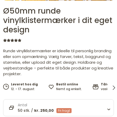
Ø50mm runde
vinylklistermærker i dit eget
design
Runde vinylklistermærker er ideelle til personlig branding
eller som opmærkning. Vælg farver, tekst, baggrund og
størrelse, eller upload dit eget design. Holdbare og
vejrbestandige – perfekte til både produkter og kreative
projekter.
Bestil online
Tåler o
Leveret hos dig
Nemt og enkelt.
vask op ti
12. - 17. august
Antal
50 stk. /
kr. 250,00
Fri fragt