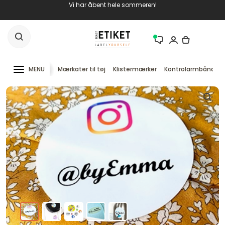
Vi har åbent hele sommeren!
MENU
Mærkater til tøj
Klistermærker
Kontrolarmbånd