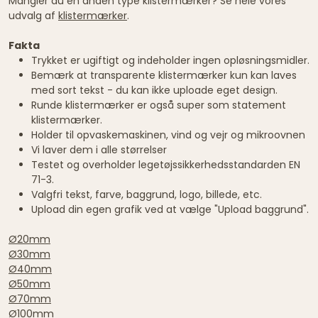
Mangler du en anden type klistermærker? Se hele vores
udvalg af
klistermærker
.
Fakta
Trykket er ugiftigt og indeholder ingen opløsningsmidler.
Bemærk at transparente klistermærker kun kan laves
med sort tekst - du kan ikke uploade eget design.
Runde klistermærker er også super som statement
klistermærker.
Holder til opvaskemaskinen, vind og vejr og mikroovnen
Vi laver dem i alle størrelser
Testet og overholder legetøjssikkerhedsstandarden EN
71-3.
Valgfri tekst, farve, baggrund, logo, billede, etc.
Upload din egen grafik ved at vælge "Upload baggrund".
Ø20mm
Ø30mm
Ø40mm
Ø50mm
Ø70mm
Ø100mm