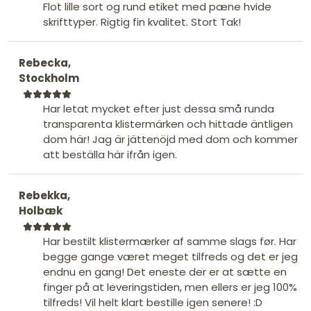
Flot lille sort og rund etiket med pæne hvide
skrifttyper. Rigtig fin kvalitet. Stort Tak!
Rebecka,
Stockholm
Har letat mycket efter just dessa små runda
transparenta klistermärken och hittade äntligen
dom här! Jag är jättenöjd med dom och kommer
att beställa här ifrån igen.
Rebekka,
Holbæk
Har bestilt klistermærker af samme slags før. Har
begge gange været meget tilfreds og det er jeg
endnu en gang! Det eneste der er at sætte en
finger på at leveringstiden, men ellers er jeg 100%
tilfreds! Vil helt klart bestille igen senere! :D