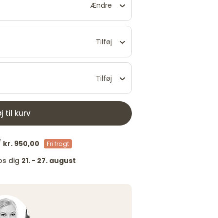
Ændre
Tilføj
Tilføj
øj til kurv
/
kr. 950,00
Fri fragt
os dig
21. - 27. august