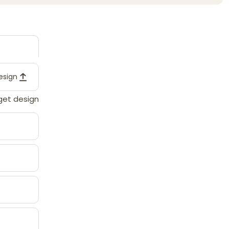
design
eget design