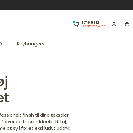
9715 5312
Chat med os
D
Keyhangers
øj
et
sionelt finish til dine tekstiler.
rver og figurer. Ideelle til tøj,
at sy i for et eksklusivt udtryk.