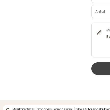
Øn
Mærkater til tøj
Stoflabels i eget design
Labels til tøj endebukket