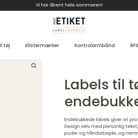
Vi har åbent hele sommeren!
l tøj
Klistermærker
Kontrolarmbånd
RFI
Labels til t
endebukk
Endebukkede labels giver et profes
Design selv med personlig tekst, fa
puder og håndarbejde, og nemme 