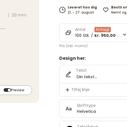
Bestil o
Leveret hos dig
Nemt og 
21. - 27. august
20 mm
Antal
Fri fragt
100 Stk. /
kr. 950,00
Pris (inkl. moms)
Design her:
Tekst
Tilføj linje
Preview
Skrifttype
Helvetica
Tekstfarve