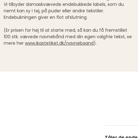
Vi tilbyder damaskvævede endebukkede labels, som du
nemt kan sy i tøj, på puder eller andre tekstiler.
Endebukningen giver en flot afslutning.
(Er prisen for høj til at starte med, så kan du få fremstillet
100 stk. vævede navnebånd med din egen valgfrie tekst, se
mere her
www.ikastetiket.dk/navnebaand
).
Tåler de end