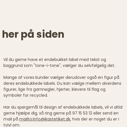
 her på siden
Vil du gerne have et endebukket label med tekst og
baggrund som "tone-i-tone", vælger du selvfølgelig det.
Mange af vores kunder vælger derudover også en figur på
deres endebukkede labels. Du kan vælge mellem alverdens
figurer, lige fra garnnøgler, hjerter, kløvere til flag og
symboler for recycled.
Har du spørgsmål til design af endebukkede labels, vil vi altid
gerne hjælpe dig, så ring gerne på 97 15 53 12 eller send en
mail på
mailto:info@ikastetiket.dk
, hvis der er noget du er i
tvivl om.