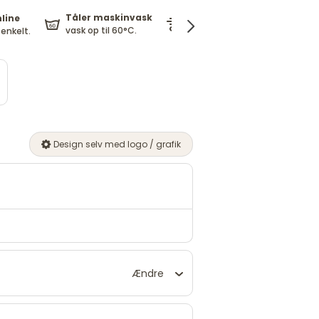
Tåler maskinvask
nline
Fri fragt
1
vask op til 60°C.
enkelt.
ved køb over 179 kr.
t
Design selv med logo / grafik
Ændre