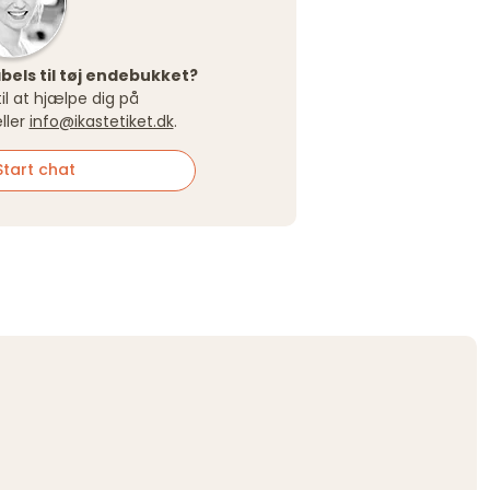
abels til tøj endebukket?
 til at hjælpe dig på
ller
info@ikastetiket.dk
.
tart chat