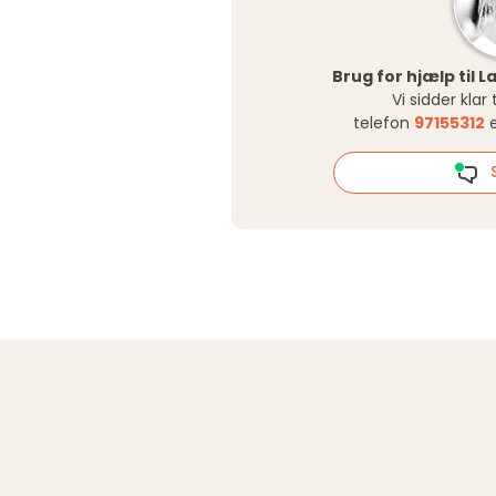
Brug for hjælp til L
Vi sidder klar
telefon
97155312
e
S