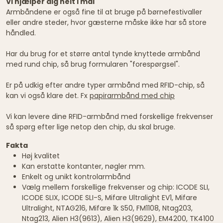
Vi hjælper dig helt i mål
Armbåndene er også fine til at bruge på børnefestivaller
eller andre steder, hvor gæsterne måske ikke har så store
håndled.
Har du brug for et større antal tynde knyttede armbånd
med rund chip, så brug formularen "forespørgsel".
Er på udkig efter andre typer armbånd med RFID-chip, så
kan vi også klare det. Fx
papirarmbånd med chip
Vi kan levere dine RFID-armbånd med forskellige frekvenser
så spørg efter lige netop den chip, du skal bruge.
Fakta
Høj kvalitet
Kan erstatte kontanter, nøgler mm.
Enkelt og unikt kontrolarmbånd
Vælg mellem forskellige frekvenser og chip: ICODE SLI,
ICODE SLIX, ICODE SLI-S, Mifare Ultralight EV1, Mifare
Ultralight, NTAG216, Mifare 1k S50, FM1108, Ntag203,
Ntag213, Alien H3(9613), Alien H3(9629), EM4200, TK4100