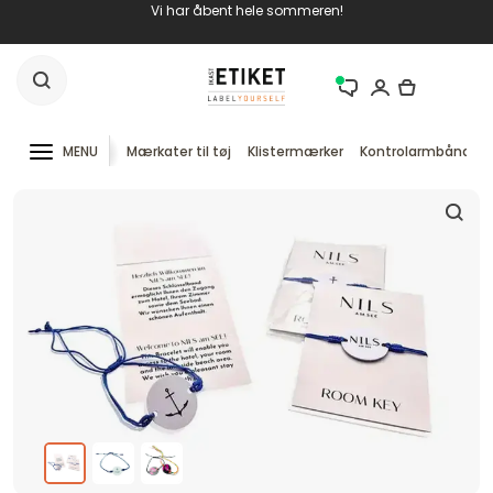
Vi har åbent hele sommeren!
MENU
Mærkater til tøj
Klistermærker
Kontrolarmbånd