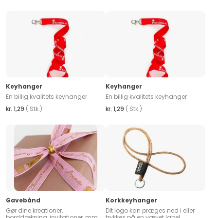
Keyhanger
Keyhanger
En billig kvalitets keyhanger
En billig kvalitets keyhanger
kr. 1,29
( Stk.)
kr. 1,29
( Stk.)
Gavebånd
Korkkeyhanger
Gør dine kreationer,
Dit logo kan præges ned i eller
borddækning, invitationer, mm.
trykkes på en vævet label