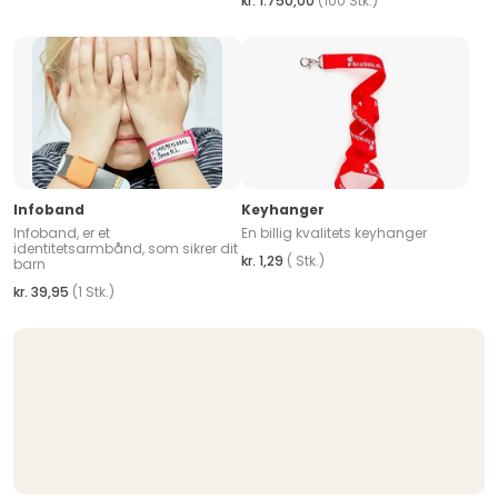
kr. 1.750,00
(100 Stk.)
Infoband
Keyhanger
Infoband, er et
En billig kvalitets keyhanger
identitetsarmbånd, som sikrer dit
kr. 1,29
( Stk.)
barn
kr. 39,95
(1 Stk.)