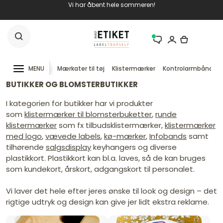
Vi har åbent hele sommeren!
MENU
Mærkater til tøj
Klistermærker
Kontrolarmbånd
BUTIKKER OG BLOMSTERBUTIKKER
I kategorien for butikker har vi produkter
som
klistermærker til blomsterbuketter
,
runde
klistermærker
som fx tilbudsklistermærker,
klistermærker
med logo
,
vævede labels
,
kø-mærker
,
Infobands
samt
tilhørende
salgsdisplay
keyhangers og diverse
plastikkort. Plastikkort kan bl.a. laves, så de kan bruges
som kundekort, årskort, adgangskort til personalet.
Vi laver det hele efter jeres ønske til look og design – det
rigtige udtryk og design kan give jer lidt ekstra reklame.