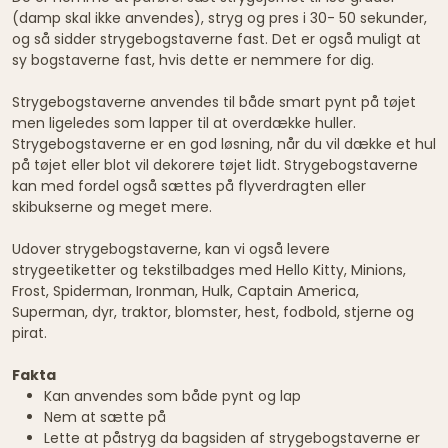
(damp skal ikke anvendes), stryg og pres i 30- 50 sekunder,
og så sidder strygebogstaverne fast. Det er også muligt at
sy bogstaverne fast, hvis dette er nemmere for dig.
Strygebogstaverne anvendes til både smart pynt på tøjet
men ligeledes som lapper til at overdække huller.
Strygebogstaverne er en god løsning, når du vil dække et hul
på tøjet eller blot vil dekorere tøjet lidt. Strygebogstaverne
kan med fordel også sættes på flyverdragten eller
skibukserne og meget mere.
Udover strygebogstaverne, kan vi også levere
strygeetiketter og tekstilbadges med Hello Kitty, Minions,
Frost, Spiderman, Ironman, Hulk, Captain America,
Superman, dyr, traktor, blomster, hest, fodbold, stjerne og
pirat.
Fakta
Kan anvendes som både pynt og lap
Nem at sætte på
Lette at påstryg da bagsiden af strygebogstaverne er