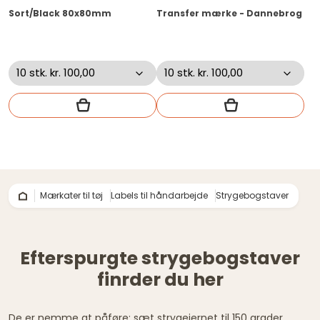
Sort/Black 80x80mm
Transfer mærke - Dannebrog
Mærkater til tøj
Labels til håndarbejde
Strygebogstaver
Efterspurgte strygebogstaver
finrder du her
De er nemme at påføre: sæt strygejernet til 150 grader