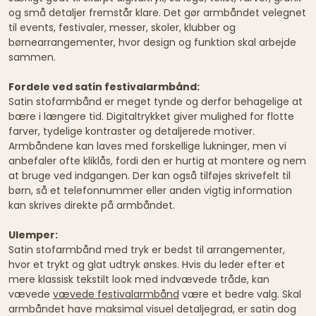
og små detaljer fremstår klare. Det gør armbåndet velegnet
til events, festivaler, messer, skoler, klubber og
børnearrangementer, hvor design og funktion skal arbejde
sammen.
Fordele ved satin festivalarmbånd:
Satin stofarmbånd er meget tynde og derfor behagelige at
bære i længere tid. Digitaltrykket giver mulighed for flotte
farver, tydelige kontraster og detaljerede motiver.
Armbåndene kan laves med forskellige lukninger, men vi
anbefaler ofte kliklås, fordi den er hurtig at montere og nem
at bruge ved indgangen. Der kan også tilføjes skrivefelt til
børn, så et telefonnummer eller anden vigtig information
kan skrives direkte på armbåndet.
Ulemper:
Satin stofarmbånd med tryk er bedst til arrangementer,
hvor et trykt og glat udtryk ønskes. Hvis du leder efter et
mere klassisk tekstilt look med indvævede tråde, kan
vævede
vævede festivalarmbånd
være et bedre valg. Skal
armbåndet have maksimal visuel detaljegrad, er satin dog