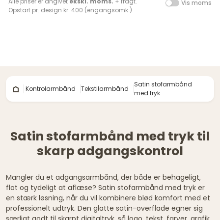
Alle priser er angivet
ekskl. moms.
+ fragt.
Vis moms
Opstart pr. design kr. 400 (engangsomk.).
Satin stofarmbånd
Kontrolarmbånd
Tekstilarmbånd
med tryk
Satin stofarmbånd med tryk til
skarp adgangskontrol
Mangler du et adgangsarmbånd, der både er behageligt,
flot og tydeligt at aflæse? Satin stofarmbånd med tryk er
en stærk løsning, når du vil kombinere blød komfort med et
professionelt udtryk. Den glatte satin-overflade egner sig
særligt godt til skarpt digitaltryk, så logo, tekst, farver, grafik