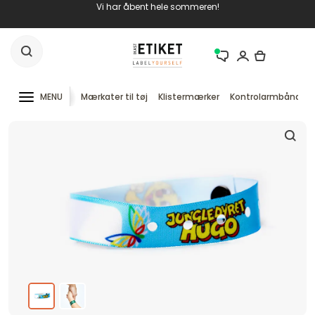
Vi har åbent hele sommeren!
MENU
Mærkater til tøj
Klistermærker
Kontrolarmbånd