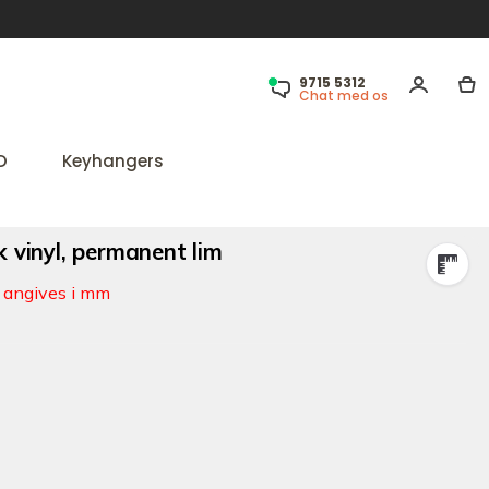
9715 5312
Chat med os
D
Keyhangers