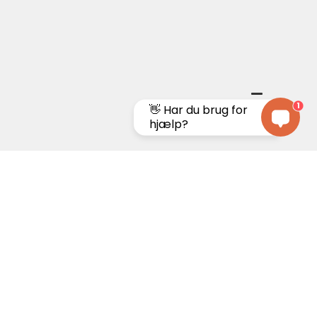
1
👋 Har du brug for
hjælp?
100%
Prisgaranti
dshedsgaranti
vi matcher prisen