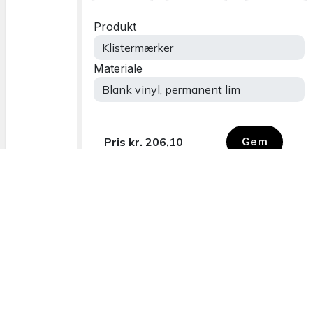
Leveret hos dig
Bestil onlin
12. - 17. august
Nemt og enkel