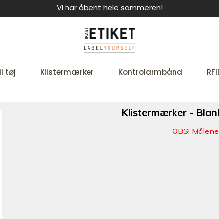
Vi har åbent hele sommeren!
l tøj
Klistermærker
Kontrolarmbånd
RFI