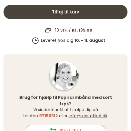
Tilføj til kurv
10 Stk.
/
kr. 135,00
Leveret hos dig
10. - 11. august
Brug for hjælp til Papirarmbånd med sort
tryk?
Vi sidder klar til at hjælpe dig på
telefon
97155312
eller
info@ikastetiket.dk
.
Start chat