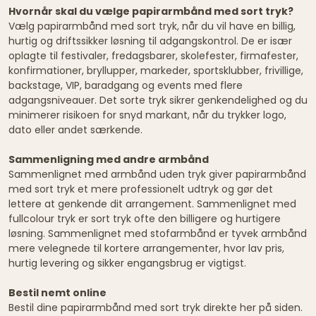
Hvornår skal du vælge papirarmbånd med sort tryk?
Vælg papirarmbånd med sort tryk, når du vil have en billig,
hurtig og driftssikker løsning til adgangskontrol. De er især
oplagte til festivaler, fredagsbarer, skolefester, firmafester,
konfirmationer, bryllupper, markeder, sportsklubber, frivillige,
backstage, VIP, baradgang og events med flere
adgangsniveauer. Det sorte tryk sikrer genkendelighed og du
minimerer risikoen for snyd markant, når du trykker logo,
dato eller andet særkende.
Sammenligning med andre armbånd
Sammenlignet med armbånd uden tryk giver papirarmbånd
med sort tryk et mere professionelt udtryk og gør det
lettere at genkende dit arrangement. Sammenlignet med
fullcolour tryk er sort tryk ofte den billigere og hurtigere
løsning. Sammenlignet med stofarmbånd er tyvek armbånd
mere velegnede til kortere arrangementer, hvor lav pris,
hurtig levering og sikker engangsbrug er vigtigst.
Bestil nemt online
Bestil dine papirarmbånd med sort tryk direkte her på siden.