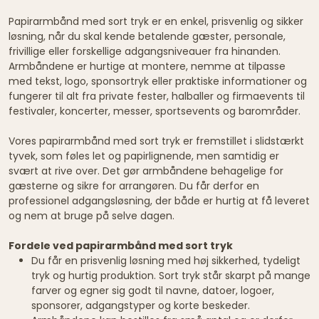
Papirarmbånd med sort tryk er en enkel, prisvenlig og sikker
løsning, når du skal kende betalende gæster, personale,
frivillige eller forskellige adgangsniveauer fra hinanden.
Armbåndene er hurtige at montere, nemme at tilpasse
med tekst, logo, sponsortryk eller praktiske informationer og
fungerer til alt fra private fester, halballer og firmaevents til
festivaler, koncerter, messer, sportsevents og barområder.
Vores papirarmbånd med sort tryk er fremstillet i slidstærkt
tyvek, som føles let og papirlignende, men samtidig er
svært at rive over. Det gør armbåndene behagelige for
gæsterne og sikre for arrangøren. Du får derfor en
professionel adgangsløsning, der både er hurtig at få leveret
og nem at bruge på selve dagen.
Fordele ved papirarmbånd med sort tryk
Du får en prisvenlig løsning med høj sikkerhed, tydeligt
tryk og hurtig produktion. Sort tryk står skarpt på mange
farver og egner sig godt til navne, datoer, logoer,
sponsorer, adgangstyper og korte beskeder.