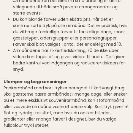
Armbåndene kan bestilles fra små antal og er derfor
velegnede til både små private arrangementer og
større events.
Du kan blande farver uden ekstra pris, når det er
samme sorte tryk på alle armbånd. Det er praktisk, hvis
du vil bruge forskellige farver til forskellige dage, zoner,
gæstetyper, aldersgrupper eller personalegrupper.
Farver skal blot vælges i antal, der er deleligt med 10.
Armbåndene har sikkerhedslukning, så de ikke uden
videre kan tages af og gives videre til andre. Det giver
bedre kontrol ved indgangen og reducerer risikoen for
snyd.
Ulemper og begrænsninger
Papirarmbånd med sort tryk er beregnet til kortvarigt brug.
Skal gæsterne bære armbåndet i mange dage, eller ønsker
du et mere eksklusivt souvenirarmbånd, kan stofarmbånd
eller vævede armbånd være et bedre valg. Sort tryk giver et
flot og tydeligt resultat, men hvis du ønsker billeder,
gradienter eller mange farver i designet, bør du vælge
fullcolour tryk i stedet.