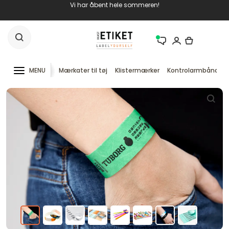
Vi har åbent hele sommeren!
MENU
Mærkater til tøj
Klistermærker
Kontrolarmbånd