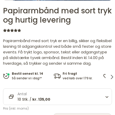
Papirarmbånd med sort tryk
og hurtig levering
Papirarmbånd med sort tryk er en billig, sikker og fleksibel
løsning til adgangskontrol ved både små fester og store
events. Få trykt logo, sponsor, tekst eller adgangstype
på slidstærke tyvek armbånd. Bestil inden kl. 14.00 på
hverdage, så trykker og sender vi samme dag.
Fri fragt
De
Bestil senest kl. 14
ved køb over 179 kr.
og
Så sender vi i dag!*
Antal
10 Stk. /
kr. 135,00
Pris (inkl. moms)