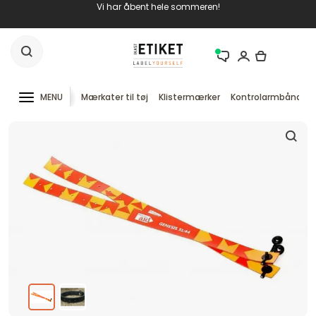
Vi har åbent hele sommeren!
MENU
Mærkater til tøj
Klistermærker
Kontrolarmbånd