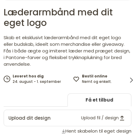
Læderarmbånd med dit
eget logo
Skab et eksklusivt læderarmbånd med dit eget logo
eller budskab, ideelt som merchandise eller giveaway.
Fås i både ægte og imiteret læder med præget design,
i Pantone-farver og fleksibel trykknaplukning for bred
anvendelse.
Bestil online
Leveret hos dig
Nemt og enkelt.
24. august - 1. september
t
Få et tilbud
Upload dit design
Upload fil / design
Hent skabelon til eget design