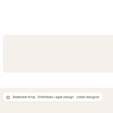
Mærkater til tøj
Stoflabels i eget design
Label designer