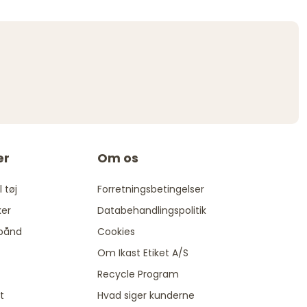
er
Om os
 tøj
Forretningsbetingelser
ker
Databehandlingspolitik
bånd
Cookies
Om Ikast Etiket A/S
Recycle Program
t
Hvad siger kunderne