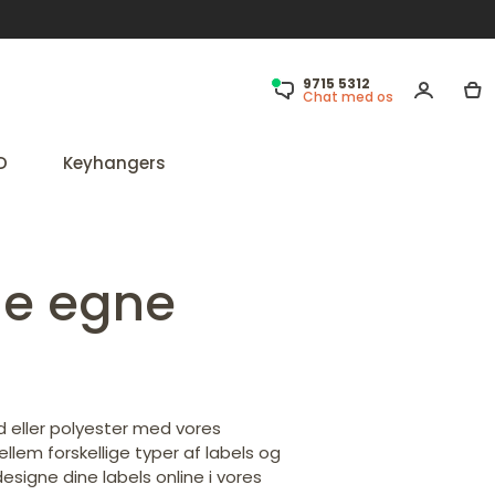
9715 5312
Chat med os
D
Keyhangers
ne egne
d eller polyester med vores
llem forskellige typer af labels og
esigne dine labels online i vores