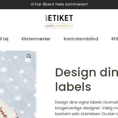
Vi har åbent hele sommeren!
l tøj
Klistermærker
Kontrolarmbånd
RFI
Design di
labels
Design dine egne labels i bomul
brugervenlige designer. Vælg me
bestem selv størrelsen. Du kan d