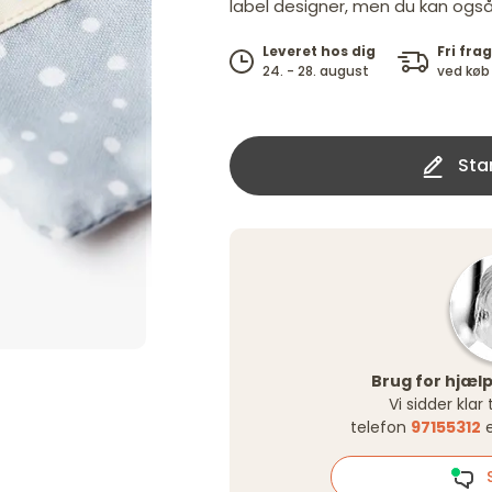
label designer, men du kan også
Fri frag
Leveret hos dig
ved køb 
24. - 28. august
Star
Brug for hjælp
Vi sidder klar
telefon
97155312
e
S