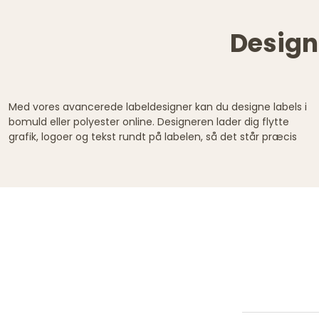
Design 
Med vores avancerede labeldesigner kan du designe labels i
som du ønsker det. Leg med farver, skrifttyper eller upload
og bestem selv om du vil have endebuk, midtfoldede labels
bomuld eller polyester online. Designeren lader dig flytte
dit eget logo - og bestil først når du er helt tilfreds med
grafik, logoer og tekst rundt på labelen, så det står præcis
dine labels. Vælg mellem labels i bomuld eller polyester -