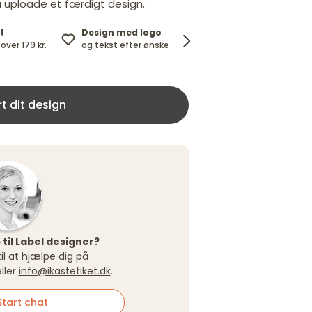
 uploade et færdigt design.
t
Design med logo
100%
over 179 kr.
og tekst efter ønske.
tilfredshedsgaranti
t dit design
 til Label designer?
 til at hjælpe dig på
ller
info@ikastetiket.dk
.
tart chat