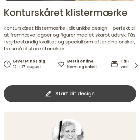
Konturskåret klistermærke
Konturskåret klistermærke i dit unikke design – perfekt til
at fremhæve logoer og figurer med et skarpt udtryk. Fås
i vejrbestandig kvalitet og specialform efter dine ønsker,
fra små til store størrelser.
Bestil online
Tåler o
Leveret hos dig
Nemt og enkelt.
vask op ti
12. - 17. august
Start dit design