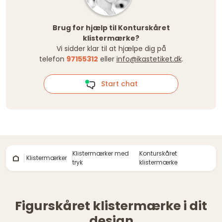
Brug for hjælp til Konturskåret
klistermærke?
Vi sidder klar til at hjælpe dig på
telefon
97155312
eller
info@ikastetiket.dk
.
Start chat
Klistermærker med
Konturskåret
Klistermærker
tryk
klistermærke
Figurskåret klistermærke i dit
design