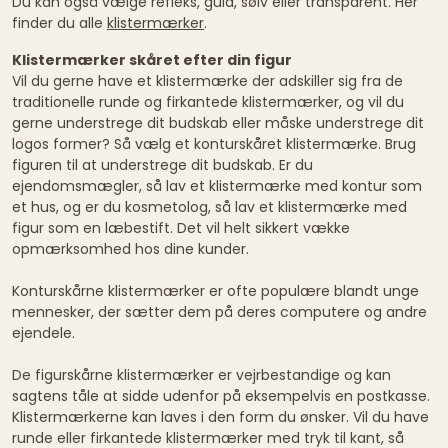
Du kan også vælge refleks, guld, sølv eller transparent. Her
finder du alle
klistermærker
.
Klistermærker skåret efter din figur
Vil du gerne have et klistermærke der adskiller sig fra de
traditionelle runde og firkantede klistermærker, og vil du
gerne understrege dit budskab eller måske understrege dit
logos former? Så vælg et konturskåret klistermærke. Brug
figuren til at understrege dit budskab. Er du
ejendomsmægler, så lav et klistermærke med kontur som
et hus, og er du kosmetolog, så lav et klistermærke med
figur som en læbestift. Det vil helt sikkert vække
opmærksomhed hos dine kunder.
Konturskårne klistermærker er ofte populære blandt unge
mennesker, der sætter dem på deres computere og andre
ejendele.
De figurskårne klistermærker er vejrbestandige og kan
sagtens tåle at sidde udenfor på eksempelvis en postkasse.
Klistermærkerne kan laves i den form du ønsker. Vil du have
runde eller firkantede klistermærker med tryk til kant, så