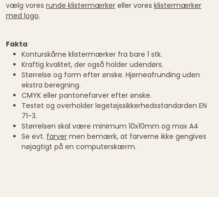
vælg vores
runde klistermærker
eller vores
klistermærker
med logo
.
Fakta
Konturskårne klistermærker fra bare 1 stk.
Kraftig kvalitet, der også holder udendørs.
Størrelse og form efter ønske. Hjørneafrunding uden
ekstra beregning.
CMYK eller pantonefarver efter ønske.
Testet og overholder legetøjssikkerhedsstandarden EN
71-3.
Størrelsen skal være minimum 10x10mm og max A4
Se evt.
farver
men bemærk, at farverne ikke gengives
nøjagtigt på en computerskærm.