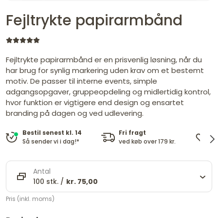
Fejltrykte papirarmbånd
Fejltrykte papirarmbånd er en prisvenlig løsning, når du
har brug for synlig markering uden krav om et bestemt
motiv. De passer til interne events, simple
adgangsopgaver, gruppeopdeling og midlertidig kontrol,
hvor funktion er vigtigere end design og ensartet
branding på dagen og ved udlevering.
Fri fragt
De
Bestil senest kl. 14
ved køb over 179 kr.
og
Så sender vi i dag!*
Antal
100 stk. /
kr. 75,00
Pris (inkl. moms)