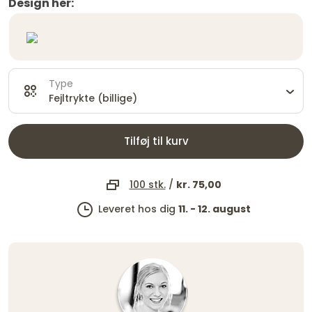
Design her:
Type
Fejltrykte (billige)
Tilføj til kurv
100 stk.
/
kr. 75,00
Leveret hos dig
11. - 12. august