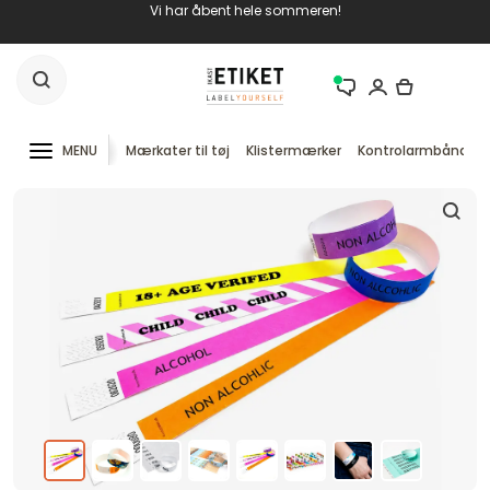
Vi har åbent hele sommeren!
MENU
Mærkater til tøj
Klistermærker
Kontrolarmbånd