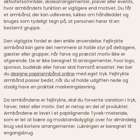
aktivitetsområder, skolearrangementer, prøver eller events,
hvor armbåndets funktion er vigtigere end motivet. Du får
et armbånd, der kan udleveres, lukkes om håndleddet og
bruges som tydeligt tegn på, at personen hører til en
bestemt gruppe.
Den vigtigste fordel er den enkle anvendelse. Fejltrykte
armbånd kan gøre det nemmere at holde styr på deltagere,
gæster eller grupper, når farve og præcist motiv ikke er
afgørende. De er ikke beregnet til arrangementer, hvor logo,
sponsor, budskab eller farver skal fremstå ensartet. Her bør
du
designe papirarmbånd online
med eget tryk. Fejltrykte
armbånd passer bedst, når du vil holde udgiften nede og
stadig have en praktisk markeringsløsning.
Da armbåndene er fejltrykte, skal du forvente variation i tryk,
farver, tekst eller motiv. Det er netop en del af produktet.
Armbåndene er lavet i et papirlignende Tyvek-materiale,
som er let at bære og modstandsdygtigt over for almindelig
brug ved kortere arrangementer. Lukningen er beregnet til
engangsbrug.