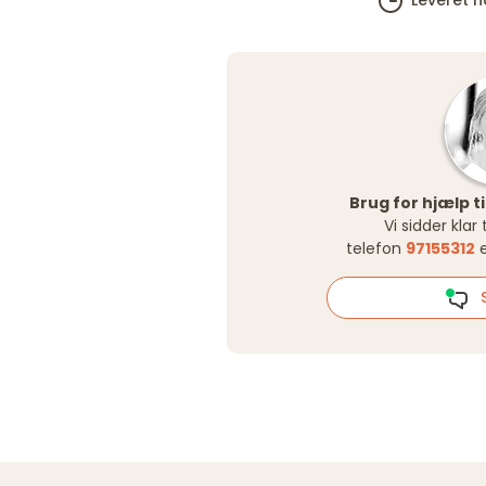
Leveret h
Brug for hjælp til
Vi sidder klar
telefon
97155312
e
S