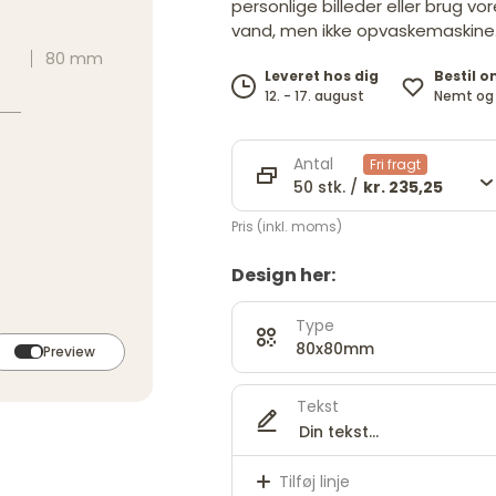
personlige billeder eller brug vo
vand, men ikke opvaskemaskine
80 mm
Bestil o
Leveret hos dig
Nemt og 
12. - 17. august
Antal
Fri fragt
50 stk. /
kr. 235,25
Pris (inkl. moms)
Design her:
Type
80x80mm
Preview
Tekst
Tilføj linje