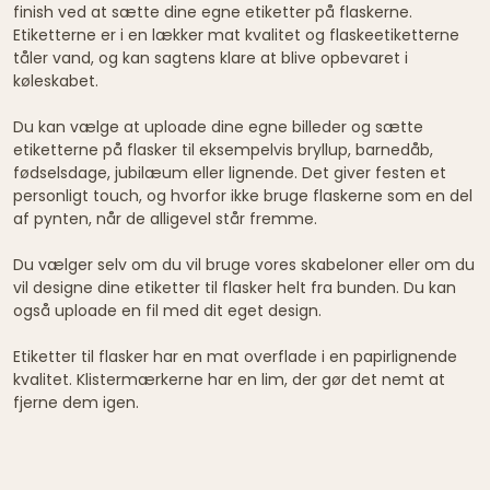
finish ved at sætte dine egne etiketter på flaskerne.
Etiketterne er i en lækker mat kvalitet og flaskeetiketterne
tåler vand, og kan sagtens klare at blive opbevaret i
køleskabet.
Du kan vælge at uploade dine egne billeder og sætte
etiketterne på flasker til eksempelvis bryllup, barnedåb,
fødselsdage, jubilæum eller lignende. Det giver festen et
personligt touch, og hvorfor ikke bruge flaskerne som en del
af pynten, når de alligevel står fremme.
Du vælger selv om du vil bruge vores skabeloner eller om du
vil designe dine etiketter til flasker helt fra bunden. Du kan
også uploade en fil med dit eget design.
Etiketter til flasker har en mat overflade i en papirlignende
kvalitet. Klistermærkerne har en lim, der gør det nemt at
fjerne dem igen.