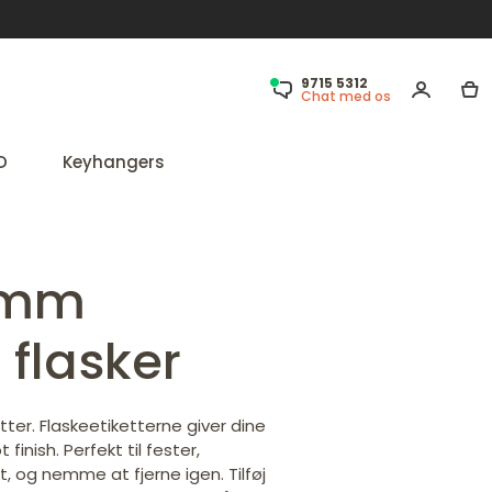
9715 5312
Chat med os
D
Keyhangers
0mm
l flasker
tter. Flaskeetiketterne giver dine
inish. Perfekt til fester,
t, og nemme at fjerne igen. Tilføj