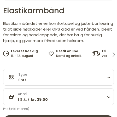
Elastikarmbånd
Elastikarmbåndet er en komfortabel og justerbar løsning
til at sikre nødkalder eller GPS altid er ved hånden. Ideelt
for ældre og handicappede, der har brug for hurtig
hjælp, og giver mere frihed uden halsrem.
Bestil online
Fri fragt
Leveret hos dig
Nemt og enkelt.
ved køb o
11. - 12. august
Type
Sort
Antal
1 Stk. /
kr. 39,00
Pris (inkl. moms)