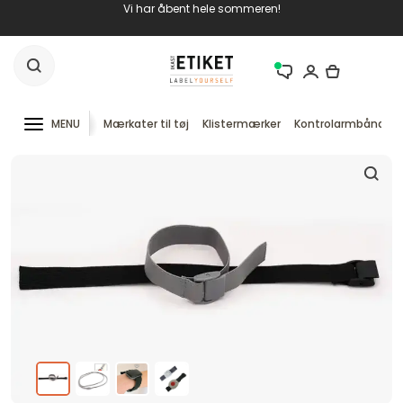
Vi har åbent hele sommeren!
MENU
Mærkater til tøj
Klistermærker
Kontrolarmbånd