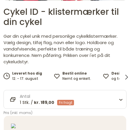
Cykel ID - klistermærker til
din cykel
Gør din cykel unik med personlige cykelklistermærker.
Vælg design, tilføj flag, navn eller logo. Holdbare og
vandafvisende, perfekte til både træning og
konkurrence. Nem påføring. Prikken over i'et på dit
cykeludstyr.
Bestil online
Design m
Leveret hos dig
Nemt og enkelt.
og tekst e
12. - 17. august
Antal
1 Stk. /
kr. 189,00
Fri fragt
Pris (inkl. moms)