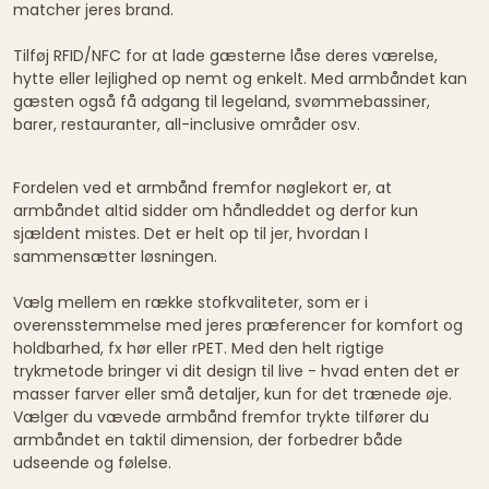
matcher jeres brand.
Tilføj RFID/NFC for at lade gæsterne låse deres værelse,
hytte eller lejlighed op nemt og enkelt. Med armbåndet kan
gæsten også få adgang til legeland, svømmebassiner,
barer, restauranter, all-inclusive områder osv.
Fordelen ved et armbånd fremfor nøglekort er, at
armbåndet altid sidder om håndleddet og derfor kun
sjældent mistes. Det er helt op til jer, hvordan I
sammensætter løsningen.
Vælg mellem en række stofkvaliteter, som er i
overensstemmelse med jeres præferencer for komfort og
holdbarhed, fx hør eller rPET. Med den helt rigtige
trykmetode bringer vi dit design til live - hvad enten det er
masser farver eller små detaljer, kun for det trænede øje.
Vælger du vævede armbånd fremfor trykte tilfører du
armbåndet en taktil dimension, der forbedrer både
udseende og følelse.