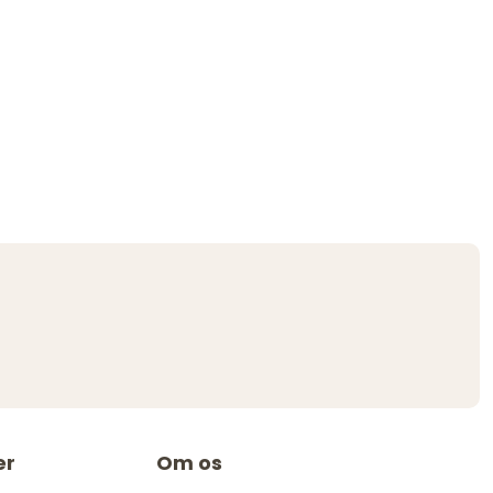
er
Om os