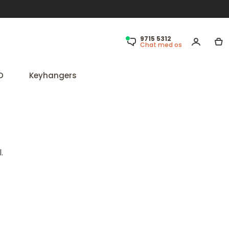
9715 5312
Chat med os
D
Keyhangers
.