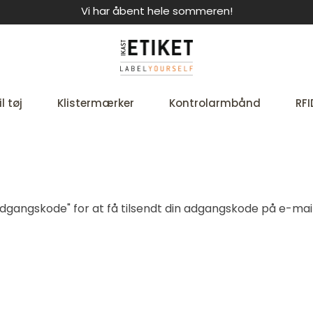
Vi har åbent hele sommeren!
l tøj
Klistermærker
Kontrolarmbånd
RFI
t adgangskode" for at få tilsendt din adgangskode på e-mail