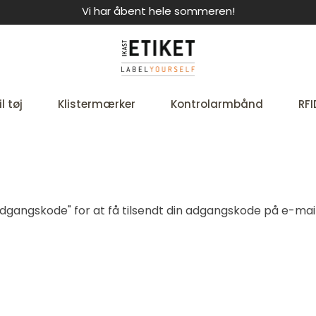
Vi har åbent hele sommeren!
l tøj
Klistermærker
Kontrolarmbånd
RFI
t adgangskode" for at få tilsendt din adgangskode på e-mail