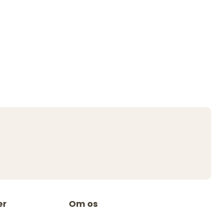
er
Om os