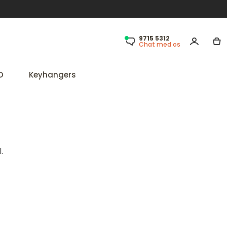
9715 5312
Chat med os
D
Keyhangers
.