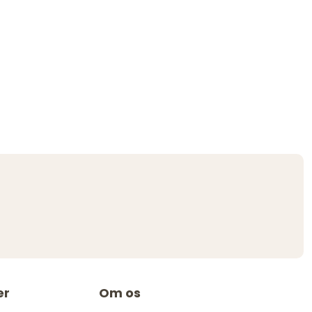
er
Om os