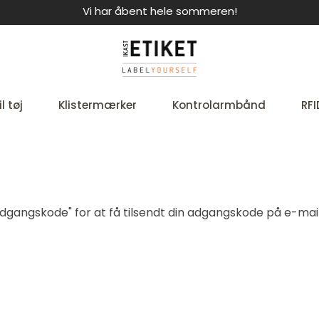
Vi har åbent hele sommeren!
l tøj
Klistermærker
Kontrolarmbånd
RFI
t adgangskode" for at få tilsendt din adgangskode på e-mail