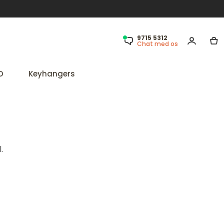
9715 5312
Chat med os
D
Keyhangers
.