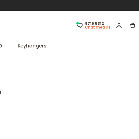
9715 5312
Chat med os
D
Keyhangers
.