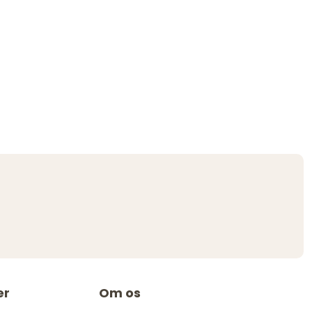
er
Om os