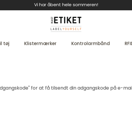
Vi har åbent hele sommeren!
l tøj
Klistermærker
Kontrolarmbånd
RFI
t adgangskode" for at få tilsendt din adgangskode på e-mail