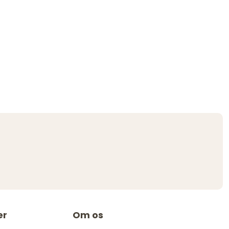
er
Om os