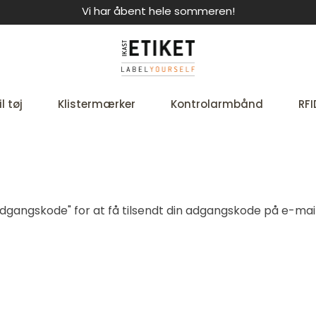
Vi har åbent hele sommeren!
l tøj
Klistermærker
Kontrolarmbånd
RFI
t adgangskode" for at få tilsendt din adgangskode på e-mail