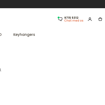
9715 5312
Chat med os
D
Keyhangers
.