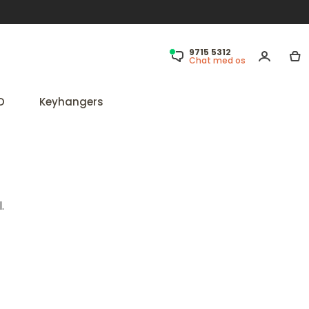
9715 5312
Chat med os
D
Keyhangers
.