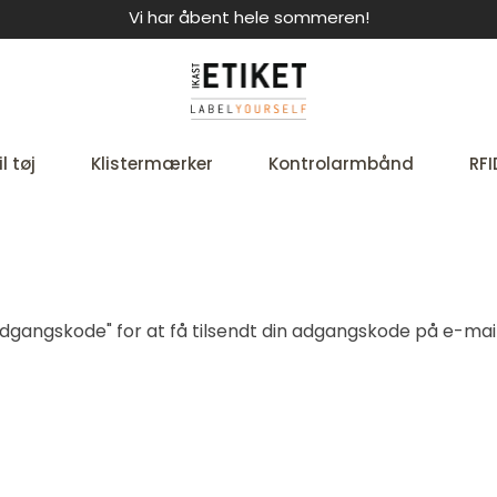
Vi har åbent hele sommeren!
l tøj
Klistermærker
Kontrolarmbånd
RFI
t adgangskode" for at få tilsendt din adgangskode på e-mail