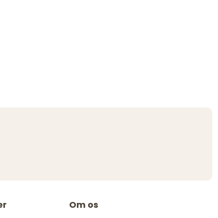
er
Om os