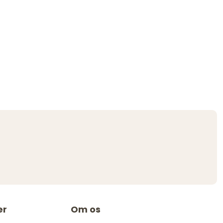
er
Om os