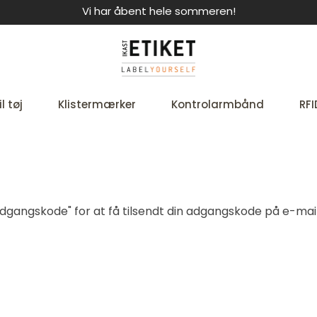
Vi har åbent hele sommeren!
l tøj
Klistermærker
Kontrolarmbånd
RFI
t adgangskode" for at få tilsendt din adgangskode på e-mail