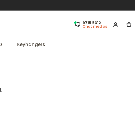
9715 5312
Chat med os
D
Keyhangers
.