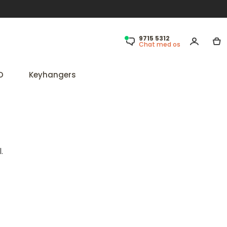
9715 5312
Chat med os
D
Keyhangers
.