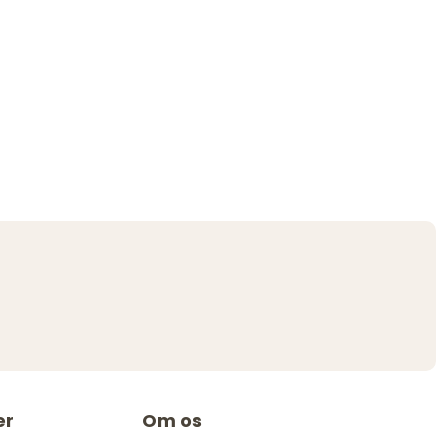
er
Om os