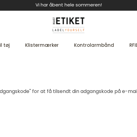
Vi har åbent hele sommeren!
l tøj
Klistermærker
Kontrolarmbånd
RFI
t adgangskode" for at få tilsendt din adgangskode på e-mail