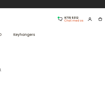
9715 5312
Chat med os
D
Keyhangers
.