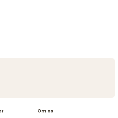
er
Om os