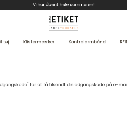
Vi har åbent hele sommeren!
l tøj
Klistermærker
Kontrolarmbånd
RFI
t adgangskode" for at få tilsendt din adgangskode på e-mail