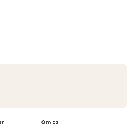
er
Om os