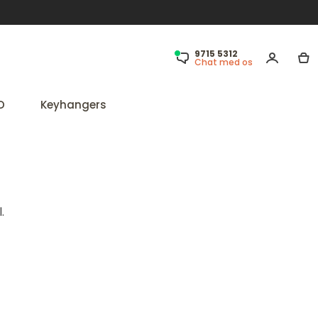
9715 5312
Chat med os
D
Keyhangers
.