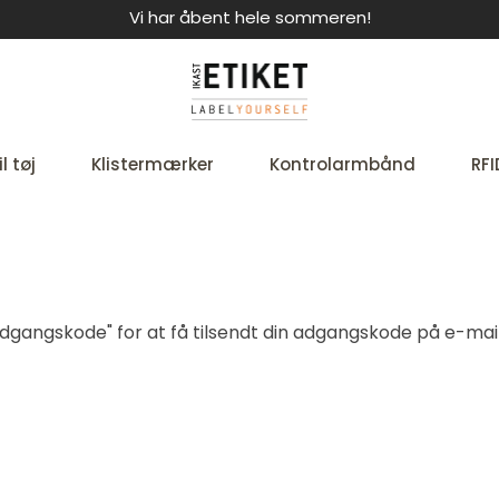
Vi har åbent hele sommeren!
l tøj
Klistermærker
Kontrolarmbånd
RFI
t adgangskode" for at få tilsendt din adgangskode på e-mail