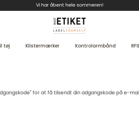
Vi har åbent hele sommeren!
l tøj
Klistermærker
Kontrolarmbånd
RFI
t adgangskode" for at få tilsendt din adgangskode på e-mail