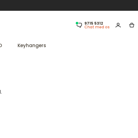
9715 5312
Chat med os
D
Keyhangers
.