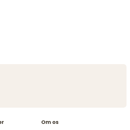
er
Om os