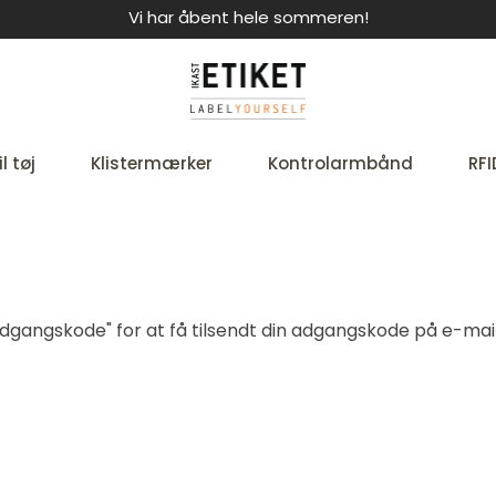
Vi har åbent hele sommeren!
l tøj
Klistermærker
Kontrolarmbånd
RFI
t adgangskode" for at få tilsendt din adgangskode på e-mail