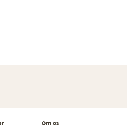
er
Om os