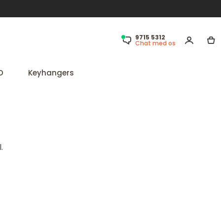
9715 5312
Chat med os
D
Keyhangers
.