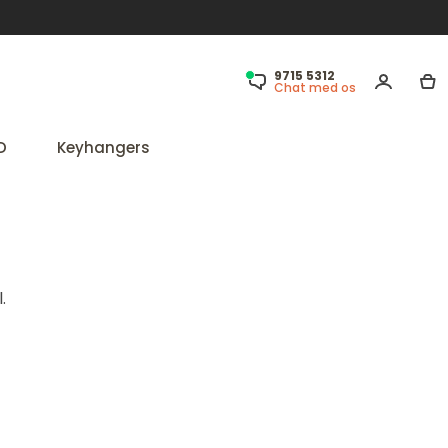
9715 5312
Chat med os
D
Keyhangers
.