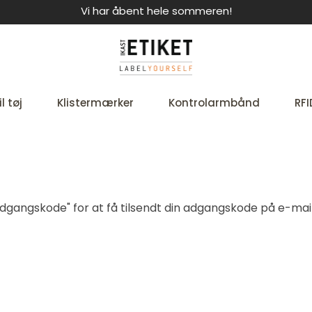
Vi har åbent hele sommeren!
l tøj
Klistermærker
Kontrolarmbånd
RFI
t adgangskode" for at få tilsendt din adgangskode på e-mail