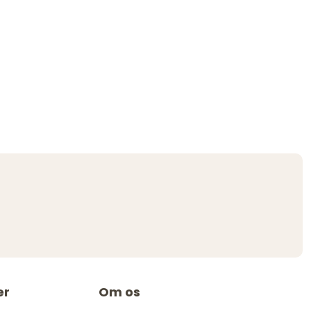
er
Om os