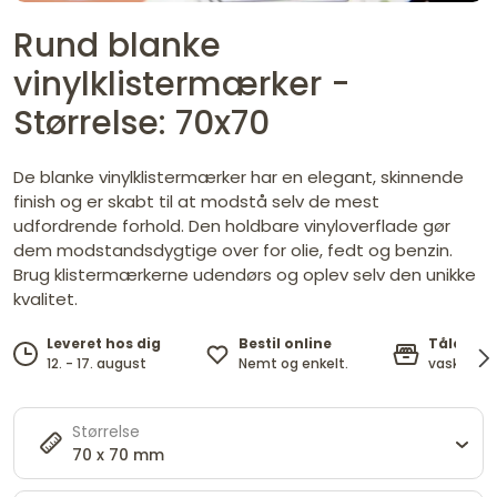
Rund blanke
vinylklistermærker -
Størrelse: 70x70
De blanke vinylklistermærker har en elegant, skinnende
finish og er skabt til at modstå selv de mest
udfordrende forhold. Den holdbare vinyloverflade gør
dem modstandsdygtige over for olie, fedt og benzin.
Brug klistermærkerne udendørs og oplev selv den unikke
kvalitet.
Bestil online
Tåler o
Leveret hos dig
Nemt og enkelt.
vask op ti
12. - 17. august
Størrelse
70 x 70 mm