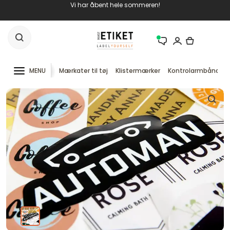
Vi har åbent hele sommeren!
MENU
Mærkater til tøj
Klistermærker
Kontrolarmbånd