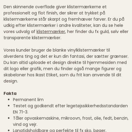
Den skinnende overflade giver klistermærkerne et
professionelt og flot finish, der sikrer at trykket på
klistermærkerne står skarpt og fremhæver farver. Er du på
udkig efter klistermærker i andre kvaliteter, kan du se hele
vores udvalg af
klistermærker
, her finder du fx guld, sølv eller
transparente klistermærker.
Vores kunder bruger de blanke vinylklistermærker til
alverdens ting og det er kun din fantasi, der sætter grænser.
Du kan altid uploade et design direkte til hjemmesiden med
dit logo eller grafik, men du finder også mange figurer og
skabeloner hos Ikast Etiket, som du frit kan anvende til dit
design.
Fakta
Permanent lim
Testet og godkendt efter legetøjssikkerhedsstandarden
EN 71-3.
Tåler opvaskemaskine, mikroovn, frost, olie, fedt, benzin,
vind og vejr.
Langtidsholdbare og perfekte til fx sko, bøger,