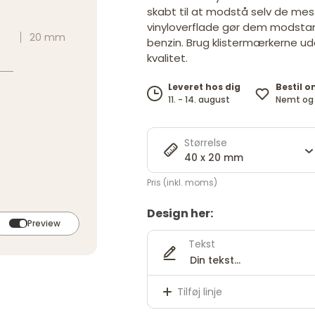
skabt til at modstå selv de mes
vinyloverflade gør dem modstand
20 mm
benzin. Brug klistermærkerne ud
kvalitet.
Bestil o
Leveret hos dig
Nemt og 
11. - 14. august
Størrelse
40 x 20 mm
Pris (inkl. moms)
Design her:
Preview
Tekst
Tilføj linje