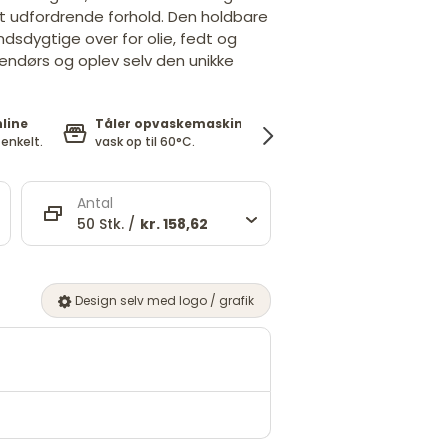
t udfordrende forhold. Den holdbare
sdygtige over for olie, fedt og
endørs og oplev selv den unikke
nline
Tåler opvaskemaskine
Fri for BPA
og skadelig
enkelt.
vask op til 60°C.
kemi*. EN 71-3 godkendt
Antal
50 Stk. /
kr. 158,62
Design selv med logo / grafik