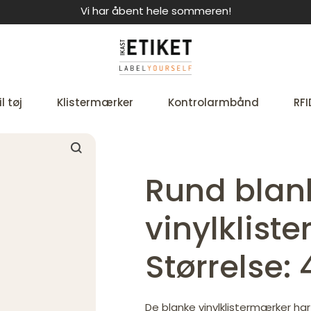
Vi har åbent hele sommeren!
l tøj
Klistermærker
Kontrolarmbånd
RFI
Rund blan
vinylklist
Størrelse:
De blanke vinylklistermærker har