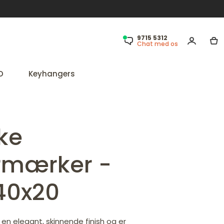
9715 5312
Chat med os
D
Keyhangers
ke
ermærker -
 40x20
 en elegant, skinnende finish og er