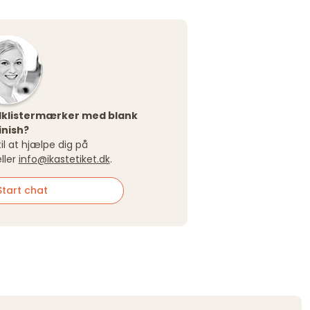
nylklistermærker med blank
inish?
 til at hjælpe dig på
ller
info@ikastetiket.dk
.
tart chat