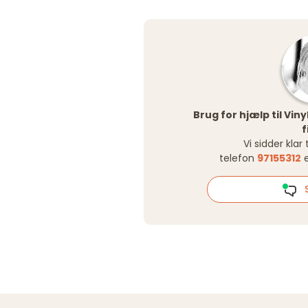
Brug for hjælp til Vi
f
Vi sidder klar
telefon
97155312
e
S