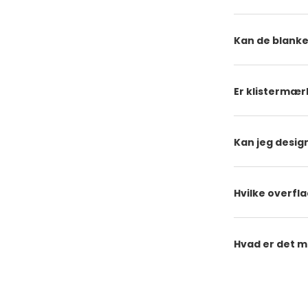
Kan de blanke
Er klistermær
Kan jeg desig
Hvilke overfl
Hvad er det mi