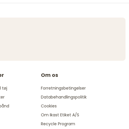
er
Om os
 tøj
Forretningsbetingelser
ker
Databehandlingspolitik
bånd
Cookies
Om Ikast Etiket A/S
Recycle Program